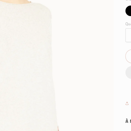
Qua
À