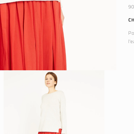
90
C
Po
l'