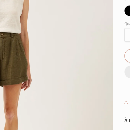
Qua
À