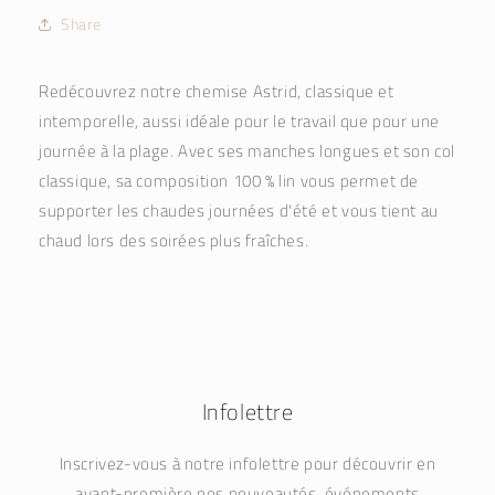
ASTRID
ASTRID
Share
Redécouvrez notre chemise Astrid, classique et
intemporelle, aussi idéale pour le travail que pour une
journée à la plage. Avec ses manches longues et son col
classique, sa composition 100 % lin vous permet de
supporter les chaudes journées d'été et vous tient au
chaud lors des soirées plus fraîches.
Infolettre
Inscrivez-vous à notre infolettre pour découvrir en
avant-première nos nouveautés, événements