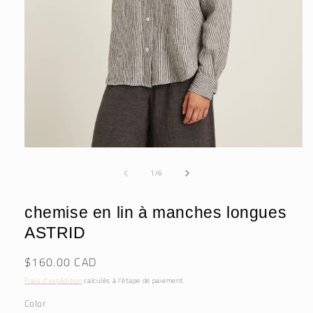
Ouvrir
le
de
média
1
/
6
1
dans
une
chemise en lin à manches longues
fenêtre
modale
ASTRID
Prix
$160.00 CAD
habituel
Frais d'expédition
calculés à l'étape de paiement.
Color