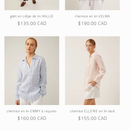
gilet en crêpe de lin HALLIE
chemise en lin VELMA
Regular
$135.00 CAD
Regular
$190.00 CAD
price
price
chemise en lin EMMY à rayures
chemise ELLERIE en lin lavé
Regular
$160.00 CAD
Regular
$155.00 CAD
price
price