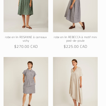
robe en lin ROSANNE à carreaux
robe en lin REBECCA à motif mini
vichy
pied-de-poule
Regular
$270.00 CAD
Regular
$225.00 CAD
price
price