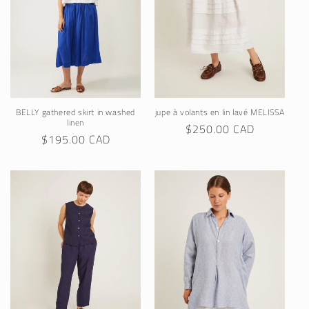
BELLY gathered skirt in washed
jupe à volants en lin lavé MELISSA
linen
Regular
$250.00 CAD
Regular
$195.00 CAD
price
price