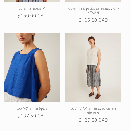
top en lin épais MI
top en lin à petits carreaux vichy
NEVAN
Regular
$150.00 CAD
Regular
$195.00 CAD
price
price
top AYA en lin épais
top AITANA en lin avec détails
ajourés
Regular
$137.50 CAD
Regular
$137.50 CAD
price
price