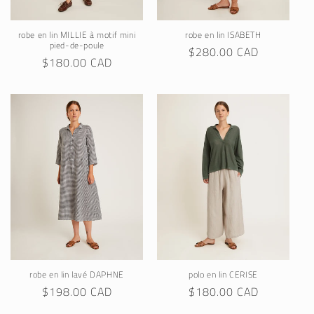
robe en lin MILLIE à motif mini
robe en lin ISABETH
pied-de-poule
Regular
$280.00 CAD
Regular
$180.00 CAD
price
price
robe en lin lavé DAPHNE
polo en lin CERISE
Regular
$198.00 CAD
Regular
$180.00 CAD
price
price