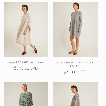
robe ROSANNE en lin lavé
robe rayée en lin à col bateau
CAITLIN
Regular
$270.00 CAD
Regular
$230.00 CAD
price
price