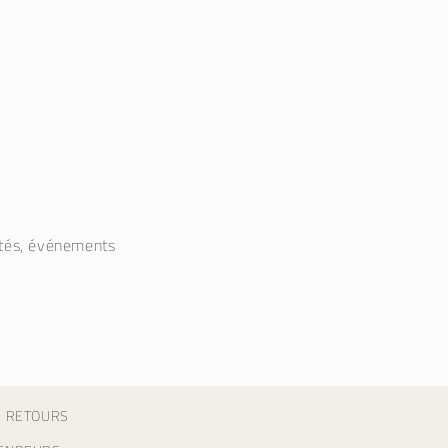
utés, événements
& RETOURS