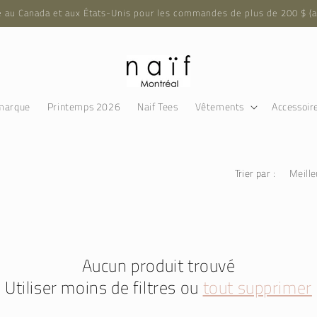
e au Canada et aux États-Unis pour les commandes de plus de 200 $ (a
marque
Printemps 2026
Naif Tees
Vêtements
Accessoir
Trier par :
Aucun produit trouvé
Utiliser moins de filtres ou
tout supprimer