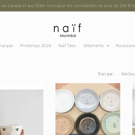
e au Canada et aux États-Unis pour les commandes de plus de 200 $ (a
marque
Printemps 2026
Naif Tees
Vêtements
Accessoir
Trier par :