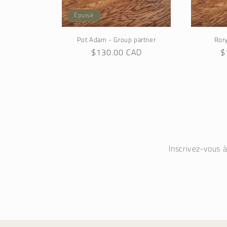
Épuisé
Pot Adam - Group partner
Rory
Prix
$130.00 CAD
P
$
habituel
h
Inscrivez-vous 