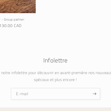
 - Group partner
rix
130.00 CAD
abituel
Infolettre
à notre infolettre pour découvrir en avant-première nos nouvea
spéciaux et plus encore !
E-mail