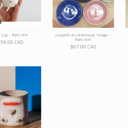
e Cup - Rami Kim
coupelle en céramique, Visage -
Rami Kim
rix
$59.00 CAD
Prix
$67.00 CAD
abituel
habituel