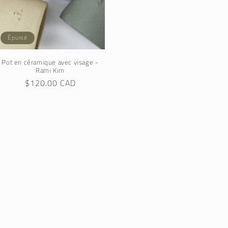
Épuisé
Pot en céramique avec visage -
Rami Kim
Prix
$120.00 CAD
habituel