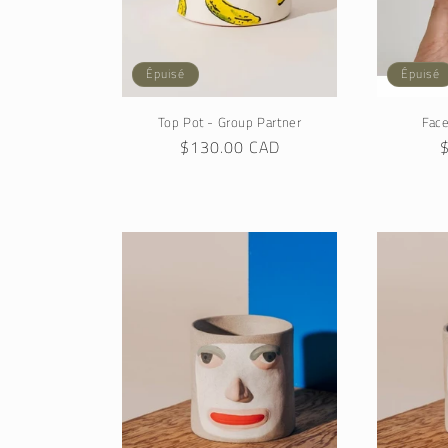
Épuisé
Épuisé
Top Pot - Group Partner
Fac
Prix
$130.00 CAD
P
habituel
h